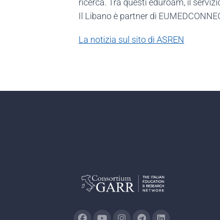
ricerca. Tra questi eduroam, il serviz
Il Libano è partner di EUMEDCONNECT3,
La notizia sul sito di ASREN