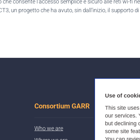
io che consente l’accesso semplice e sicuro alle reti wi-fi 
 un progetto che ha avuto, sin dall’inizio, il supporto d
Use of cooki
Consortium GARR
This site use
our services.
but declining 
Who we are
some site fea
You can revie