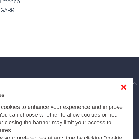
nel mondo.
i GARR.
to top
❌
es
Privacy
s cookies to enhance your experience and improve
 You can choose whether to allow cookies or not,
or closing the banner may limit your access to
Privacy Policy
tures.
w your preferences at any time by clicking "cookie