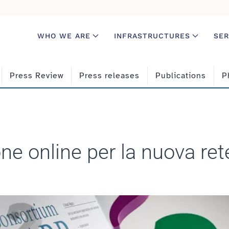
WHO WE ARE
INFRASTRUCTURES
SER
Press Review
Press releases
Publications
P
one online per la nuova r