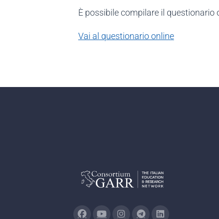
È possibile compilare il questionario
Vai al questionario online