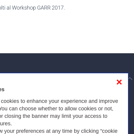
ccolti al Workshop GARR 2017.
to top
❌
es
Privacy
s cookies to enhance your experience and improve
 You can choose whether to allow cookies or not,
or closing the banner may limit your access to
Privacy Policy
tures.
w your preferences at any time by clicking "cookie
Cookies Policy