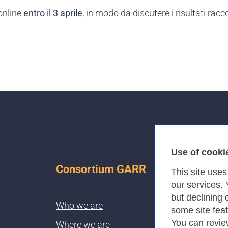
 online
entro il 3 aprile
, in modo da discutere i risultati ra
Use of cooki
Consortium GARR
This site use
our services.
but declining 
Who we are
some site fea
You can revie
Where we are