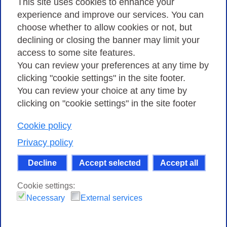
This site uses cookies to enhance your
experience and improve our services. You can
choose whether to allow cookies or not, but
Privacy Policy
declining or closing the banner may limit your
Cookies Policy
access to some site features.
You can review your preferences at any time by
Amministrazione trasparente
clicking "cookie settings" in the site footer.
You can review your choice at any time by
clicking on "cookie settings" in the site footer
Cookie policy
Consortium GARR - Via dei Tizii, 6 - 00185 Rome
| Phone 0649622000 - Fax 0649622044 | CF 97284570583 – PI
Privacy policy
07577141000 | Recipient Code 7EU9KEU |
Decline
Accept selected
Accept all
Except where otherwise noted, content on this site
is licensed under a Creative Commons Attribution-Non
Cookie settings:
Commercial-Share Alike 4.0 International
.
Necessary
External services