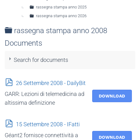
rassegna stampa anno 2025
rassegna stampa anno 2026
Folder
rassegna stampa anno 2008
Documents
Search for documents
p
26 Settembre 2008 - DailyBit
d
GARR: Lezioni di telemedicina ad
f
DOWNLOAD
altissima definizione
×
- - rassegna stampa anno 2008
×
p
15 Settembre 2008 - IFatti
d
Géant2 fornisce connettività a
f
DOWNLOAD