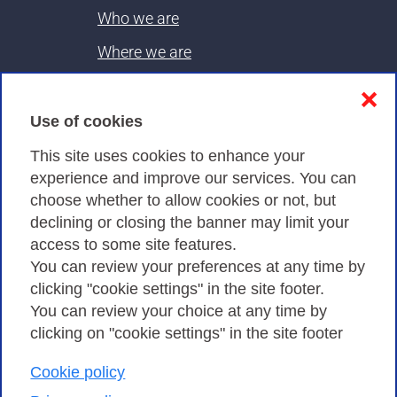
Who we are
Where we are
Contacts & PEC
❌
Use of cookies
Privacy
This site uses cookies to enhance your
experience and improve our services. You can
choose whether to allow cookies or not, but
Privacy Policy
declining or closing the banner may limit your
Cookies Policy
access to some site features.
You can review your preferences at any time by
Amministrazione trasparente
clicking "cookie settings" in the site footer.
You can review your choice at any time by
clicking on "cookie settings" in the site footer
Cookie policy
Consortium GARR - Via dei Tizii, 6 - 00185 Rome
| Phone 0649622000 - Fax 0649622044 | CF 97284570583 – PI