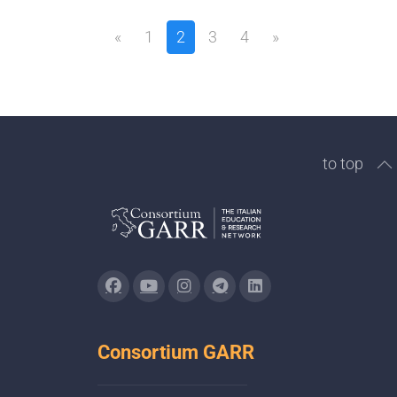
«
1
2
3
4
»
to top
Consortium GARR