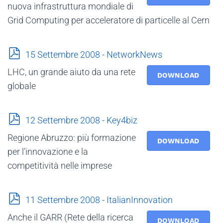
nuova infrastruttura mondiale di
Grid Computing per acceleratore di particelle al Cern
p
15 Settembre 2008 - NetworkNews
d
LHC, un grande aiuto da una rete
f
DOWNLOAD
globale
p
12 Settembre 2008 - Key4biz
d
Regione Abruzzo: più formazione
f
DOWNLOAD
per l’innovazione e la
competitività nelle imprese
p
11 Settembre 2008 - ItalianInnovation
d
Anche il GARR (Rete della ricerca
f
DOWNLOAD