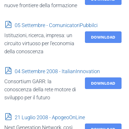
nuove frontiere della formazione
p
05 Settembre - ComunicatoriPubbilci
d
Istituzioni, ricerca, impresa: un
f
DOWNLOAD
circuito virtuoso per l'economia
della conoscenza
p
04 Settembre 2008 - ItalianInnovation
d
Consortium GARR: la
f
DOWNLOAD
conoscenza della rete motore di
sviluppo per il futuro
p
21 Luglio 2008 - ApogeoOnLine
d
Next Generation Network, così
f