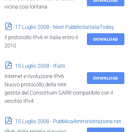
DOWNLOAD
vicina così lontana
p
17 Luglio 2008 - Next PubblicitaItaliaToday
d
Il protocollo IPv6 in Italia entro il
f
DOWNLOAD
2010
p
15 Luglio 2008 - IFatti
d
Internet e rivoluzione IPv6.
f
DOWNLOAD
Nuovo protocollo della rete
gestita dal Consortium GARR compatibile con il
vecchio IPv4
p
15 Luglio 2008 - PubblicaAmministrazione.net
d
IPv6: Italia pronta al nuovo