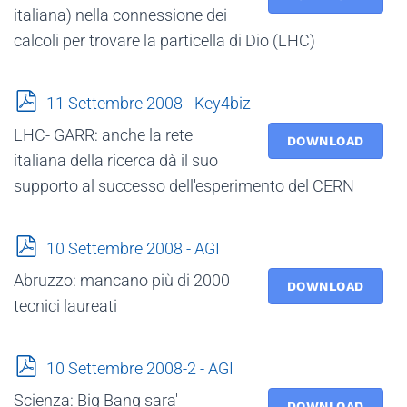
italiana) nella connessione dei
calcoli per trovare la particella di Dio (LHC)
p
11 Settembre 2008 - Key4biz
d
LHC- GARR: anche la rete
f
DOWNLOAD
italiana della ricerca dà il suo
supporto al successo dell'esperimento del CERN
p
10 Settembre 2008 - AGI
d
Abruzzo: mancano più di 2000
f
DOWNLOAD
tecnici laureati
p
10 Settembre 2008-2 - AGI
d
Scienza: Big Bang sara'
f
DOWNLOAD