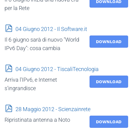
f
DOWNLOAD
per la Rete
p
04 Giugno 2012 - Il Software.it
d
Il 6 giugno sarà di nuovo "World
f
DOWNLOAD
IPv6 Day": cosa cambia
p
04 Giugno 2012 - TiscaliTecnologia
d
Arriva l'IPv6, e Internet
f
DOWNLOAD
s'ingrandisce
p
28 Maggio 2012 - Scienzainrete
d
Ripristinata antenna a Noto
f
DOWNLOAD