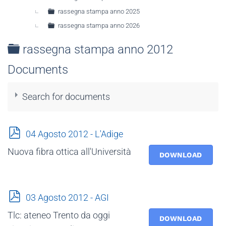
rassegna stampa anno 2025
rassegna stampa anno 2026
Folder
rassegna stampa anno 2012
Documents
Search for documents
p
04 Agosto 2012 - L'Adige
d
Nuova fibra ottica all'Università
f
DOWNLOAD
×
- - rassegna stampa anno 2012
×
p
03 Agosto 2012 - AGI
d
Tlc: ateneo Trento da oggi
f
DOWNLOAD