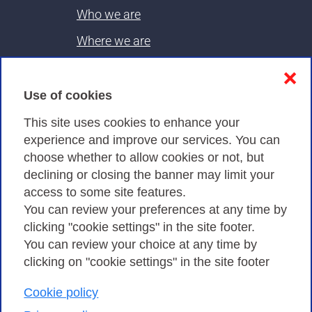
Who we are
Where we are
Contacts & PEC
❌
Use of cookies
Privacy
This site uses cookies to enhance your
experience and improve our services. You can
choose whether to allow cookies or not, but
Privacy Policy
declining or closing the banner may limit your
Cookies Policy
access to some site features.
You can review your preferences at any time by
Amministrazione trasparente
clicking "cookie settings" in the site footer.
You can review your choice at any time by
clicking on "cookie settings" in the site footer
Cookie policy
Consortium GARR - Via dei Tizii, 6 - 00185 Rome
| Phone 0649622000 - Fax 0649622044 | CF 97284570583 – PI