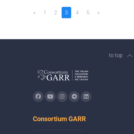
«
1
2
3
4
5
»
to top
Consortium GARR