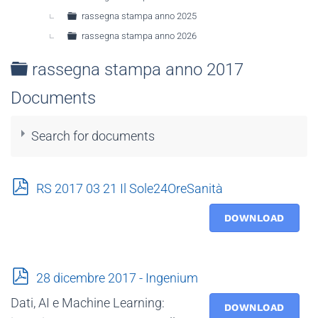
rassegna stampa anno 2025
rassegna stampa anno 2026
Folder
rassegna stampa anno 2017
Documents
Search for documents
p
RS 2017 03 21 Il Sole24OreSanità
d
f
DOWNLOAD
×
- - rassegna stampa anno 2017
×
p
28 dicembre 2017 - Ingenium
d
Dati, AI e Machine Learning:
f
DOWNLOAD