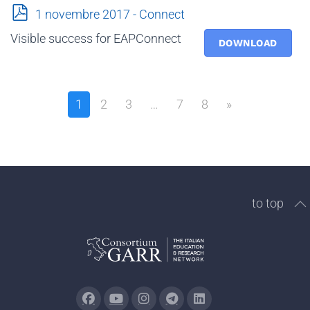
p
1 novembre 2017 - Connect
d
Visible success for EAPConnect
f
DOWNLOAD
1
2
3
…
7
8
»
to top