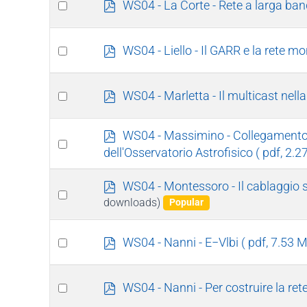
Select
p
WS04 - La Corte - Rete a larga band
d
an
f
item
Select
p
WS04 - Liello - Il GARR e la rete mo
d
an
f
item
Select
p
WS04 - Marletta - Il multicast nella
d
an
f
item
p
WS04 - Massimino - Collegamento w
Select
d
dell'Osservatorio Astrofisico
( pdf, 2.2
an
f
item
p
WS04 - Montessoro - Il cablaggio str
Select
d
downloads)
Popular
an
f
item
Select
p
WS04 - Nanni - E−Vlbi
( pdf, 7.53 M
d
an
f
item
Select
p
WS04 - Nanni - Per costruire la rete
d
an