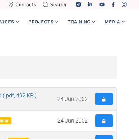
Contacts
Search
VICES
PROJECTS
TRAINING
MEDIA
d
( pdf, 492 KB )
24 Jun 2002
24 Jun 2002
ular