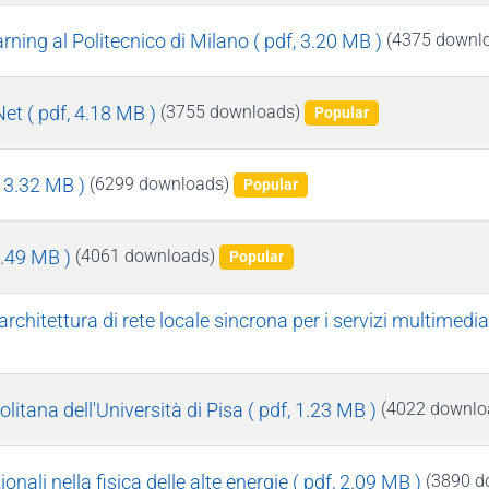
arning al Politecnico di Milano
( pdf, 3.20 MB )
(4375 downl
Net
( pdf, 4.18 MB )
(3755 downloads)
Popular
, 3.32 MB )
(6299 downloads)
Popular
8.49 MB )
(4061 downloads)
Popular
rchitettura di rete locale sincrona per i servizi multimedial
litana dell'Università di Pisa
( pdf, 1.23 MB )
(4022 downlo
nali nella fisica delle alte energie
( pdf, 2.09 MB )
(3890 d