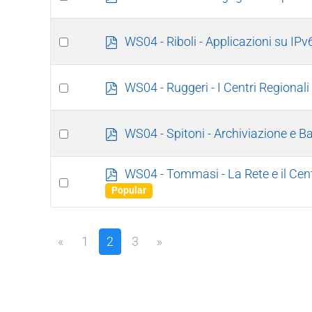
d
an
f
item
Select
p
WS04 - Riboli - Applicazioni su IPv
d
an
f
item
Select
p
WS04 - Ruggeri - I Centri Regionali
d
an
f
item
Select
p
WS04 - Spitoni - Archiviazione e
d
an
f
item
p
WS04 - Tommasi - La Rete e il Centr
Select
d
Popular
an
f
item
«
1
2
3
»