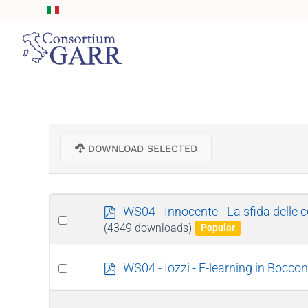
Skip to main content
DOWNLOAD SELECTED
p
WS04 - Innocente - La sfida delle c
Select
d
(4349 downloads)
Popular
an
f
item
Select
p
WS04 - Iozzi - E-learning in Bocconi
d
an
f
item