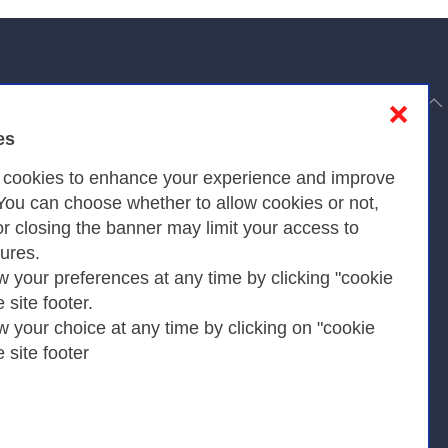
to top
❌
es
Privacy
s cookies to enhance your experience and improve
 You can choose whether to allow cookies or not,
or closing the banner may limit your access to
Privacy Policy
tures.
w your preferences at any time by clicking "cookie
Cookies Policy
e site footer.
Amministrazione trasparente
w your choice at any time by clicking on "cookie
e site footer