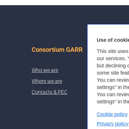
Use of cooki
Consortium GARR
This site use
our services.
but declining 
Who we are
some site fea
You can revie
Where we are
settings" in th
Contacts & PEC
You can revie
settings" in th
Cookie policy
Privacy policy