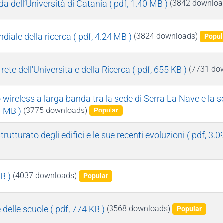
a dell’Università di Catania
( pdf, 1.40 MB )
(3842 downloa
ndiale della ricerca
( pdf, 4.24 MB )
(3824 downloads)
Popul
 rete dell'Universita e della Ricerca
( pdf, 655 KB )
(7731 do
ireless a larga banda tra la sede di Serra La Nave e la s
7 MB )
(3775 downloads)
Popular
utturato degli edifici e le sue recenti evoluzioni
( pdf, 3.
B )
(4037 downloads)
Popular
 delle scuole
( pdf, 774 KB )
(3568 downloads)
Popular