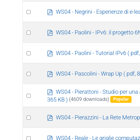
f
item
Select
p
WS04 - Negrini - Esperienze di e-le
d
an
f
item
Select
p
WS04 - Paolini - IPv6: il progetto 6
d
an
f
item
Select
p
WS04 - Paolini - Tutorial IPv6
( pdf
d
an
f
item
Select
p
WS04 - Pascolini - Wrap Up
( pdf, 
d
an
f
item
p
WS04 - Pierattoni - Studio per una a
Select
d
365 KB )
(4609 downloads)
Popular
an
f
item
Select
p
WS04 - Pierazzini - La Rete Metropo
d
an
f
item
Select
p
WS04 - Reale - Le griglie computazio