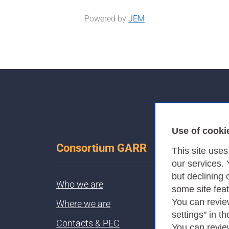
Powered by
JEM
Use of cooki
Consortium GARR
This site use
our services.
but declining 
Who we are
some site fea
You can revie
Where we are
settings" in th
Contacts & PEC
You can revie