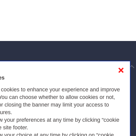
to top
❌
es
Privacy
s cookies to enhance your experience and improve
 You can choose whether to allow cookies or not,
or closing the banner may limit your access to
Privacy Policy
tures.
w your preferences at any time by clicking "cookie
Cookies Policy
e site footer.
Amministrazione trasparente
w your choice at any time by clicking on "cookie