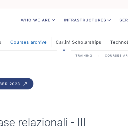
WHO WE ARE
INFRASTRUCTURES
SER
s
Courses archive
Carlini Scholarships
Technol
TRAINING
COURSES AR
BER 2023
e relazionali - III