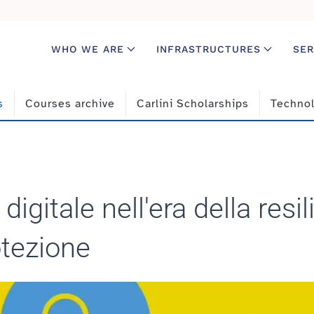
WHO WE ARE
INFRASTRUCTURES
SER
s
Courses archive
Carlini Scholarships
Technol
igitale nell'era della resil
otezione