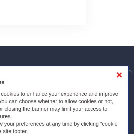
to top
❌
es
Privacy
s cookies to enhance your experience and improve
 You can choose whether to allow cookies or not,
or closing the banner may limit your access to
Privacy Policy
tures.
w your preferences at any time by clicking "cookie
Cookies Policy
e site footer.