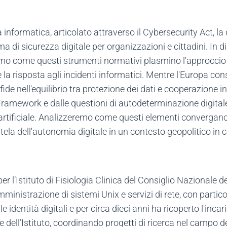
informatica, articolato attraverso il Cybersecurity Act, la 
 di sicurezza digitale per organizzazioni e cittadini. In di
o come questi strumenti normativi plasmino l'approccio all
 la risposta agli incidenti informatici. Mentre l'Europa cons
de nell'equilibrio tra protezione dei dati e cooperazione i
Framework e dalle questioni di autodeterminazione digitale 
 artificiale. Analizzeremo come questi elementi convergano
utela dell'autonomia digitale in un contesto geopolitico in
er l’Istituto di Fisiologia Clinica del Consiglio Nazionale d
mministrazione di sistemi Unix e servizi di rete, con partico
le identità digitali e per circa dieci anni ha ricoperto l'inc
te dell’Istituto, coordinando progetti di ricerca nel campo d