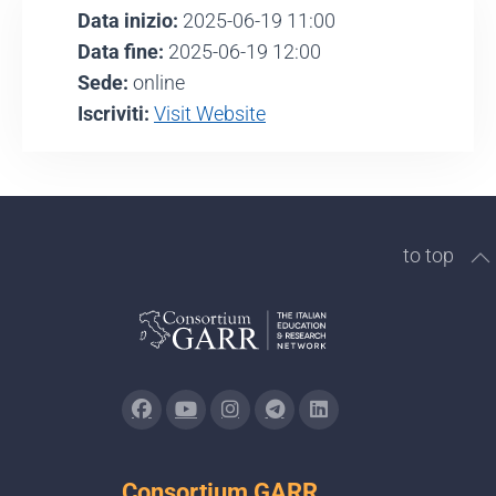
Data inizio:
2025-06-19 11:00
Data fine:
2025-06-19 12:00
Sede:
online
Iscriviti:
Visit Website
to top
Consortium GARR