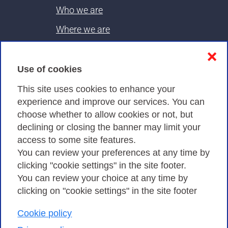
Who we are
Where we are
Contacts & PEC
❌
Use of cookies
Privacy
This site uses cookies to enhance your
experience and improve our services. You can
choose whether to allow cookies or not, but
Privacy Policy
declining or closing the banner may limit your
Cookies Policy
access to some site features.
You can review your preferences at any time by
Amministrazione trasparente
clicking "cookie settings" in the site footer.
You can review your choice at any time by
clicking on "cookie settings" in the site footer
Cookie policy
Consortium GARR - Via dei Tizii, 6 - 00185 Rome
| Phone 0649622000 - Fax 0649622044 | CF 97284570583 – PI