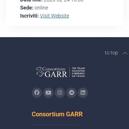
Sede:
online
Iscriviti:
Visit Website
to top
Consortium GARR