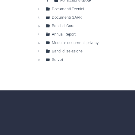
►
Formazione GARR
►
Documenti Tecnici
Documenti GARR
Bandi di Gara
►
Annual Report
Moduli e documenti privacy
Bandi di selezione
Servizi
►