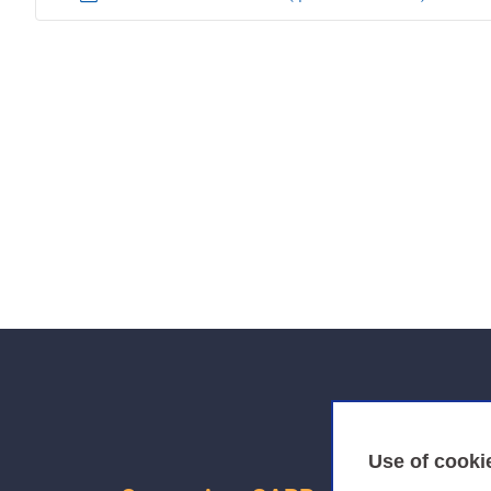
d
f
Use of cooki