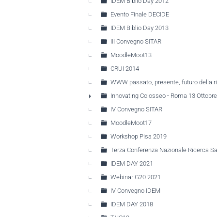
IDEM Biblio Day 2012
Evento Finale DECIDE
IDEM Biblio Day 2013
III Convegno SITAR
MoodleMoot13
CRUI 2014
WWW passato, presente, futuro della ri
Innovating Colosseo - Roma 13 Ottobr
►
IV Convegno SITAR
MoodleMoot17
Workshop Pisa 2019
Terza Conferenza Nazionale Ricerca Sa
IDEM DAY 2021
Webinar G20 2021
IV Convegno IDEM
IDEM DAY 2018