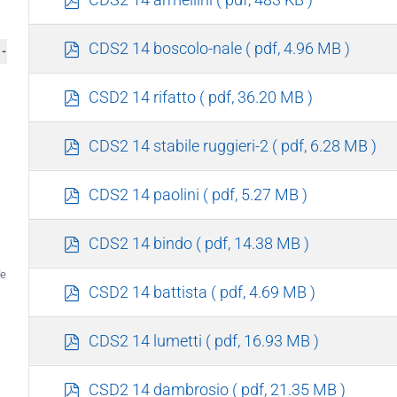
d
f
p
CDS2 14 boscolo-nale
( pdf, 4.96 MB )
- Napoli
d
f
p
CSD2 14 rifatto
( pdf, 36.20 MB )
d
f
p
CDS2 14 stabile ruggieri-2
( pdf, 6.28 MB )
d
f
p
CDS2 14 paolini
( pdf, 5.27 MB )
d
f
p
CDS2 14 bindo
( pdf, 14.38 MB )
d
 TeRABIT e ETIC
f
p
CSD2 14 battista
( pdf, 4.69 MB )
d
f
p
CDS2 14 lumetti
( pdf, 16.93 MB )
d
f
p
CSD2 14 dambrosio
( pdf, 21.35 MB )