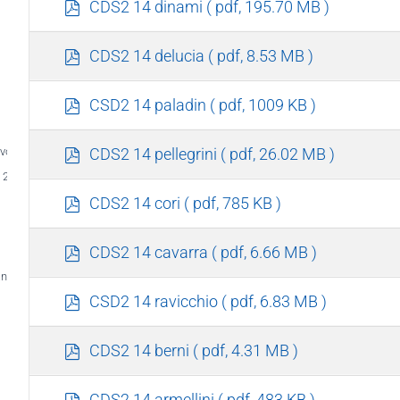
p
CDS2 14 dinami
( pdf, 195.70 MB )
d
f
p
CDS2 14 delucia
( pdf, 8.53 MB )
d
f
p
CSD2 14 paladin
( pdf, 1009 KB )
d
f
p
voluzione informatica
CDS2 14 pellegrini
( pdf, 26.02 MB )
d
e 2015
f
p
CDS2 14 cori
( pdf, 785 KB )
d
f
p
CDS2 14 cavarra
( pdf, 6.66 MB )
d
nitaria
f
p
CSD2 14 ravicchio
( pdf, 6.83 MB )
d
f
p
CDS2 14 berni
( pdf, 4.31 MB )
d
f
p
CDS2 14 armellini
( pdf, 483 KB )