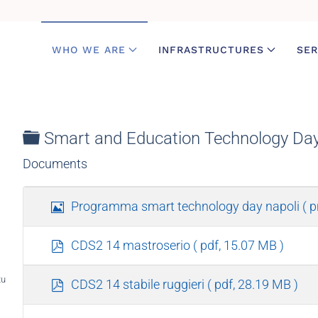
WHO WE ARE
INFRASTRUCTURES
SER
Folder
Smart and Education Technology Day
Documents
I
Programma smart technology day napoli
( 
m
a
p
CDS2 14 mastroserio
( pdf, 15.07 MB )
g
d
e
f
turo
p
CDS2 14 stabile ruggieri
( pdf, 28.19 MB )
d
f