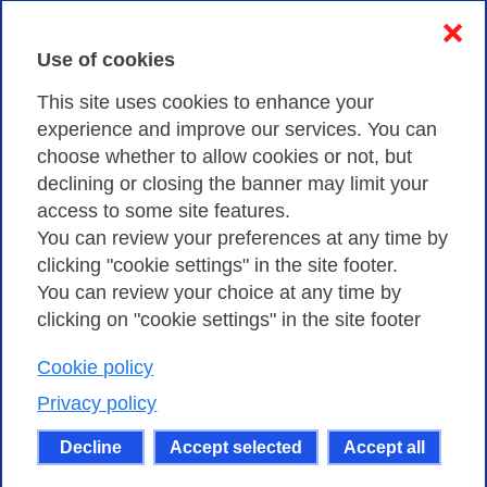
Contacts & PEC
❌
Use of cookies
Privacy
This site uses cookies to enhance your
experience and improve our services. You can
choose whether to allow cookies or not, but
Privacy Policy
declining or closing the banner may limit your
Cookies Policy
access to some site features.
You can review your preferences at any time by
Amministrazione trasparente
clicking "cookie settings" in the site footer.
You can review your choice at any time by
clicking on "cookie settings" in the site footer
Cookie policy
Consortium GARR - Via dei Tizii, 6 - 00185 Rome
| Phone 0649622000 - Fax 0649622044 | CF 97284570583 – PI
Privacy policy
07577141000 | Recipient Code 7EU9KEU |
Decline
Accept selected
Accept all
Except where otherwise noted, content on this site
is licensed under a Creative Commons Attribution-Non