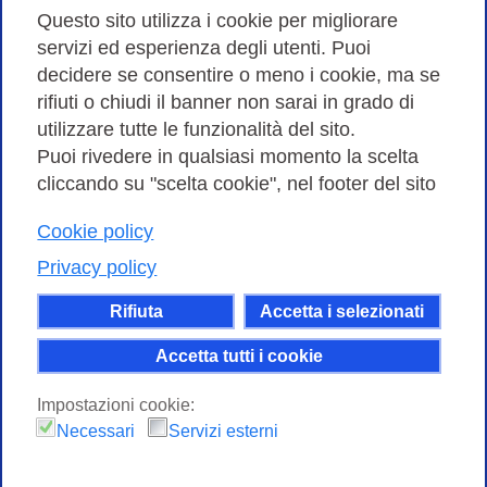
Amministrazione trasparente
Questo sito utilizza i cookie per migliorare
servizi ed esperienza degli utenti. Puoi
Bandi di Gara
decidere se consentire o meno i cookie, ma se
rifiuti o chiudi il banner non sarai in grado di
utilizzare tutte le funzionalità del sito.
Puoi rivedere in qualsiasi momento la scelta
Consortium GARR - Via dei Tizii, 6 - 00185 Roma | Tel.
cliccando su "scelta cookie", nel footer del sito
0649622000 - Fax 0649622044
| CF 97284570583 – PI 07577141000 | Codice
Cookie policy
Destinatario 7EU9KEU |
Privacy policy
Il contenuto di questo sito e' rilasciato, tranne dove
Rifiuta
Accetta i selezionati
altrimenti indicato, secondo i termini della licenza
Creative Commons
Accetta tutti i cookie
attribuzione - Non commerciale Condividi allo
Impostazioni cookie:
stesso modo 4.0 Internazionale.
Necessari
Servizi esterni