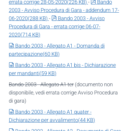
pdf
errata corrige 28-05-2020
(
226 KB
)
-
Bando
2003 - Avviso Procedura di Gara - addendum 17-
pdf
06-2020
(
288 KB
)
-
Bando 2003 - Avviso
Procedura di Gara - errata corrige 06-07-
2020
(
714 KB
)
document
Bando 2003 - Allegato A1 - Domanda di
partecipazione
(
60 KB
)
document
Bando 2003 - Allegato A1 bis - Dichiarazione
per mandanti
(
59 KB
)
Bando 2003 - Allegato A1 ter
(documento non
disponibile, vedi errata corrige Avviso Procedura
di gara)
document
Bando 2003 - Allegato A1 quater -
Dichiarazione per avvalimento
(
44 KB
)
document