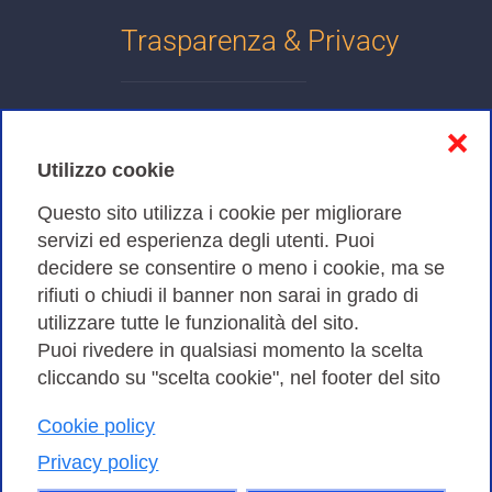
Trasparenza & Privacy
Informativa sulla privacy
❌
Cookies Policy
Utilizzo cookie
Amministrazione trasparente
Questo sito utilizza i cookie per migliorare
servizi ed esperienza degli utenti. Puoi
Bandi di Gara
decidere se consentire o meno i cookie, ma se
rifiuti o chiudi il banner non sarai in grado di
utilizzare tutte le funzionalità del sito.
Puoi rivedere in qualsiasi momento la scelta
Consortium GARR - Via dei Tizii, 6 - 00185 Roma | Tel.
cliccando su "scelta cookie", nel footer del sito
0649622000 - Fax 0649622044
| CF 97284570583 – PI 07577141000 | Codice
Cookie policy
Destinatario 7EU9KEU |
Privacy policy
Il contenuto di questo sito e' rilasciato, tranne dove