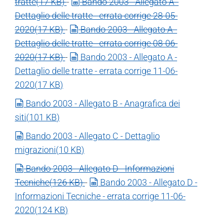
spreadsheet
tratte
(
17 KB
)
-
Bando 2003 - Allegato A -
Dettaglio delle tratte - errata corrige 28-05-
spreadsheet
2020
(
17 KB
)
-
Bando 2003 - Allegato A -
Dettaglio delle tratte - errata corrige 08-06-
spreadsheet
2020
(
17 KB
)
-
Bando 2003 - Allegato A -
Dettaglio delle tratte - errata corrige 11-06-
2020
(
17 KB
)
spreadsheet
Bando 2003 - Allegato B - Anagrafica dei
siti
(
101 KB
)
spreadsheet
Bando 2003 - Allegato C - Dettaglio
migrazioni
(
10 KB
)
spreadsheet
Bando 2003 - Allegato D - Informazioni
spreadsheet
Tecniche
(
126 KB
)
-
Bando 2003 - Allegato D -
Informazioni Tecniche - errata corrige 11-06-
2020
(
124 KB
)