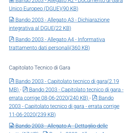
Bando 2003 - Allegato A2 - Documento di Gara
Unico Europeo (DGUE)
(
90 KB
)
document
Bando 2003 - Allegato A3 - Dichiarazione
integrativa al DGUE
(
22 KB
)
pdf
Bando 2003 - Allegato A4 - Informativa
trattamento dati personali
(
360 KB
)
Capitolato Tecnico di Gara
pdf
Bando 2003 - Capitolato tecnico di gara
(
2.19
pdf
MB
)
-
Bando 2003 - Capitolato tecnico di gara -
pdf
errata corrige 08-06-2020
(
240 KB
)
-
Bando
2003 - Capitolato tecnico di gara - errata corrige
11-06-2020
(
239 KB
)
spreadsheet
Bando 2003 - Allegato A - Dettaglio delle