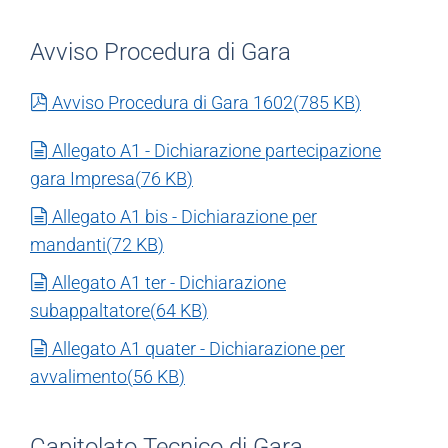
Avviso Procedura di Gara
pdf
Avviso Procedura di Gara 1602
(
785 KB
)
document
Allegato A1 - Dichiarazione partecipazione
gara Impresa
(
76 KB
)
document
Allegato A1 bis - Dichiarazione per
mandanti
(
72 KB
)
document
Allegato A1 ter - Dichiarazione
subappaltatore
(
64 KB
)
document
Allegato A1 quater - Dichiarazione per
avvalimento
(
56 KB
)
Capitolato Tecnico di Gara