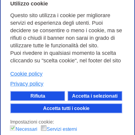
Cookies Policy
Utilizzo cookie
Amministrazione trasparente
Questo sito utilizza i cookie per migliorare
servizi ed esperienza degli utenti. Puoi
Bandi di Gara
decidere se consentire o meno i cookie, ma se
rifiuti o chiudi il banner non sarai in grado di
utilizzare tutte le funzionalità del sito.
Puoi rivedere in qualsiasi momento la scelta
Consortium GARR - Via dei Tizii, 6 - 00185 Roma | Tel.
cliccando su "scelta cookie", nel footer del sito
0649622000 - Fax 0649622044
| CF 97284570583 – PI 07577141000 | Codice
Cookie policy
Destinatario 7EU9KEU |
Privacy policy
Il contenuto di questo sito e' rilasciato, tranne dove
Rifiuta
Accetta i selezionati
altrimenti indicato, secondo i termini della licenza
Creative Commons
Accetta tutti i cookie
attribuzione - Non commerciale Condividi allo
Impostazioni cookie:
stesso modo 4.0 Internazionale.
Necessari
Servizi esterni