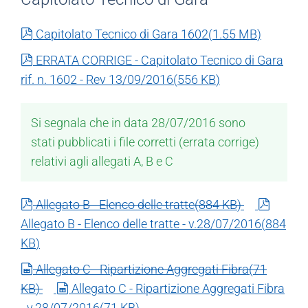
pdf
Capitolato Tecnico di Gara 1602
(
1.55 MB
)
pdf
ERRATA CORRIGE - Capitolato Tecnico di Gara
rif. n. 1602 - Rev 13/09/2016
(
556 KB
)
Si segnala che in data 28/07/2016 sono
stati pubblicati i file corretti (errata corrige)
relativi agli allegati A, B e C
pdf
pdf
Allegato B - Elenco delle tratte
(
884 KB
)
Allegato B - Elenco delle tratte - v.28/07/2016
(
884
KB
)
spreadsheet
Allegato C - Ripartizione Aggregati Fibra
(
71
spreadsheet
KB
)
Allegato C - Ripartizione Aggregati Fibra
- v.28/07/2016
(
71 KB
)