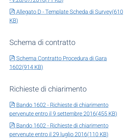
pdf
Allegato D - Template Scheda di Survey
(
610
KB
)
Schema di contratto
pdf
Schema Contratto Procedura di Gara
1602
(
914 KB
)
Richieste di chiarimento
pdf
Bando 1602 - Richieste di chiarimento
pervenute entro il 9 settembre 2016
(
455 KB
)
pdf
Bando 1602 - Richieste di chiarimento
pervenute entro il 29 luglio 2016
(
110 KB
)