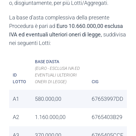
o, disgiuntamente, per più Lotti/Aggregati.
La base d'asta complessiva della presente
Procedura è pari ad
Euro 10.660.000,00 esclusa
IVA ed eventuali ulteriori oneri di legge,
suddivisa
nei seguenti Lotti:
BASE D'ASTA
(EURO - ESCLUSA IVA ED
ID
EVENTUALI ULTERIORI
LOTTO
ONERI DI LEGGE)
CIG
A1
580.000,00
67653997DD
A2
1.160.000,00
6765403B29
A3
370.000,00
6765405CCF