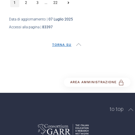
1
2
3
...
22
Data di aggiornamento |
07 Luglio 2025
Accessi alla pagina |
83397
TORNA SU
AREA AMMINISTRAZIONE
to top