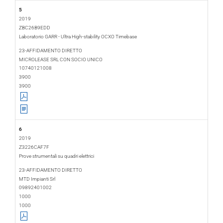
5
2019
ZBC26B9EDD
Laboratorio GARR - Ultra High-stability OCXO Timebase
2019-01-16
2019-02-22
23-AFFIDAMENTO DIRETTO
MICROLEASE SRL CON SOCIO UNICO
10740121008
3900
3900
6
2019
Z3226CAF7F
Prove strumentali su quadri elettrici
2019-01-21
2019-11-22
23-AFFIDAMENTO DIRETTO
MTD Impianti Srl
09892401002
1000
1000