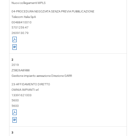
Nuovi collegamenti MPLS
2018-12-20
2019-05-07
04-PROCEDURA NEGOZIATA SENZA PREVIA PUBBLICAZIONE
Telecom Italia SpA
00488410010
5701259.47
2609130.79
2
2019
Z5B26A89B8
Gestione impianto aereazione Direzione GARR
2019-01-10
2019-04-24
23-AFFIDAMENTO DIRETTO
OMNIA IMPIANTI srl
13391621003
5600
5600
3