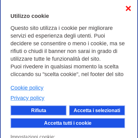
Informativa sulla privacy
❌
Cookies Policy
Utilizzo cookie
Amministrazione trasparente
Questo sito utilizza i cookie per migliorare
servizi ed esperienza degli utenti. Puoi
Bandi di Gara
decidere se consentire o meno i cookie, ma se
rifiuti o chiudi il banner non sarai in grado di
utilizzare tutte le funzionalità del sito.
Puoi rivedere in qualsiasi momento la scelta
Consortium GARR - Via dei Tizii, 6 - 00185 Roma | Tel.
cliccando su "scelta cookie", nel footer del sito
0649622000 - Fax 0649622044
| CF 97284570583 – PI 07577141000 | Codice
Cookie policy
Destinatario 7EU9KEU |
Privacy policy
Il contenuto di questo sito e' rilasciato, tranne dove
Rifiuta
Accetta i selezionati
altrimenti indicato, secondo i termini della licenza
Creative Commons
Accetta tutti i cookie
attribuzione - Non commerciale Condividi allo
Impostazioni cookie: