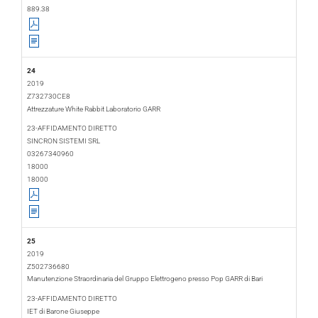
889.38
24
2019
Z732730CE8
Attrezzature White Rabbit Laboratorio GARR
2019-02-15
2019-03-28
23-AFFIDAMENTO DIRETTO
SINCRON SISTEMI SRL
03267340960
18000
18000
25
2019
Z502736680
Manutenzione Straordinaria del Gruppo Elettrogeno presso Pop GARR di Bari
2019-02-18
2019-06-10
23-AFFIDAMENTO DIRETTO
IET di Barone Giuseppe