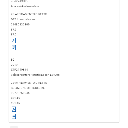
Z0A2749D12
Adattori di rete wireless
2019-02-22
2019-03-20
23-AFFIDAMENTO DIRETTO
DPS Informatica snc
01486330309
87.5
87.5
30
2019
Z4F2749B14
Videoproiettore Portatile Epson EB-U05
2019-02-22
2019-03-01
23-AFFIDAMENTO DIRETTO
SOLUZIONE UFFICIO S.R.L.
02778750246
421.45
421.45