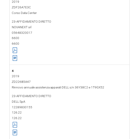
2019
ZDF26A7E3C
Corso Data Center
2019-01-10
2019-01-29
23-AFFIDAMENTO DIRETTO
NOVANEXT srl
05648320017
6600
6600
4
2019
ZD226B5A47
Rinnovo annuale assistenza apparati DELL s/n 36Y38C2 e 1T9GX52
2019-01-15
2019-01-17
23-AFFIDAMENTO DIRETTO
DELL SpA
12289830155
126.22
126.22