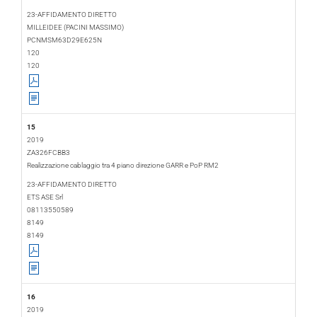
2019-02-04
2019-02-08
23-AFFIDAMENTO DIRETTO
MILLEIDEE (PACINI MASSIMO)
PCNMSM63D29E625N
120
120
15
2019
ZA326FCBB3
Realizzazione cablaggio tra 4 piano direzione GARR e PoP RM2
2019-02-04
2019-06-24
23-AFFIDAMENTO DIRETTO
ETS ASE Srl
08113550589
8149
8149
16
2019