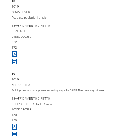
18
2019
Z86270B9FB
Acquisto postazioni ufficio
2019-02-06
2019-03-11
23-AFFIDAMENTO DIRETTO
CONTACT
04880960580
272
272
19
2019
ZDB27101EA
Roll Up per workshop anniversario progetto GARR-B reti metropolitane
2019-02-07
2019-02-08
23-AFFIDAMENTO DIRETTO
DELTA 2000 di Raffaele Ranieri
10259280583
150
150