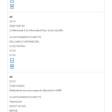
22
2019
ZA8272B14D
Coffee break D.to informatica Pisa - lunch a buffet
2019-02-14
2019-02-07
23-AFFIDAMENTO DIRETTO
DEL CARLO CATERING SRL
01267420501
3120
3120
23
2019
Z1B27303E5
Materiale tecnico per supporto laboratorio GARR
2019-02-15
2019-03-11
23-AFFIDAMENTO DIRETTO
Fibernet Srl
06557181002
889.38