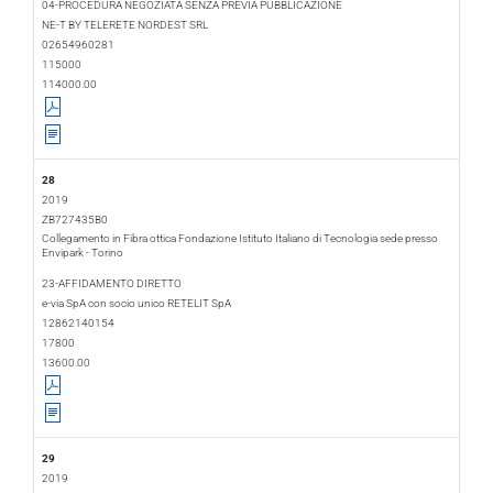
04-PROCEDURA NEGOZIATA SENZA PREVIA PUBBLICAZIONE
NE-T BY TELERETE NORDEST SRL
02654960281
115000
114000.00
28
2019
ZB727435B0
Collegamento in Fibra ottica Fondazione Istituto Italiano di Tecnologia sede presso
Envipark - Torino
2019-02-21
2033-12-31
23-AFFIDAMENTO DIRETTO
e-via SpA con socio unico RETELIT SpA
12862140154
17800
13600.00
29
2019