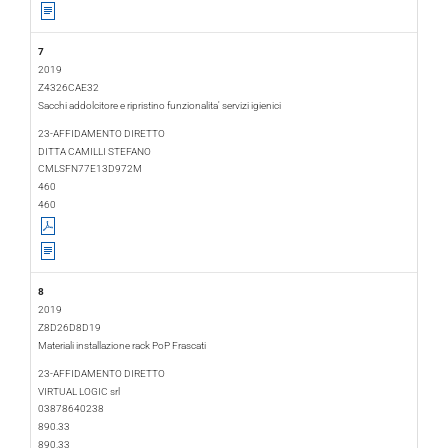
7
2019
Z4326CAE32
Sacchi addolcitore e ripristino funzionalita' servizi igienici
2019-01-21
2019-03-05
23-AFFIDAMENTO DIRETTO
DITTA CAMILLI STEFANO
CMLSFN77E13D972M
460
460
8
2019
Z8D26D8D19
Materiali installazione rack PoP Frascati
2019-01-24
2019-03-01
23-AFFIDAMENTO DIRETTO
VIRTUAL LOGIC srl
03878640238
890.33
890.33