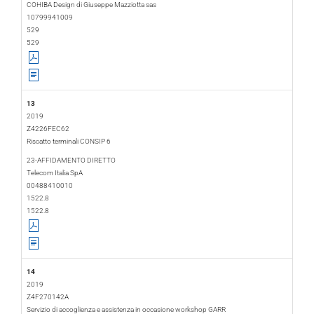
COHIBA Design di Giuseppe Mazziotta sas
10799941009
529
529
13
2019
Z4226FEC62
Riscatto terminali CONSIP 6
2019-02-04
2019-03-05
23-AFFIDAMENTO DIRETTO
Telecom Italia SpA
00488410010
1522.8
1522.8
14
2019
Z4F270142A
Servizio di accoglienza e assistenza in occasione workshop GARR