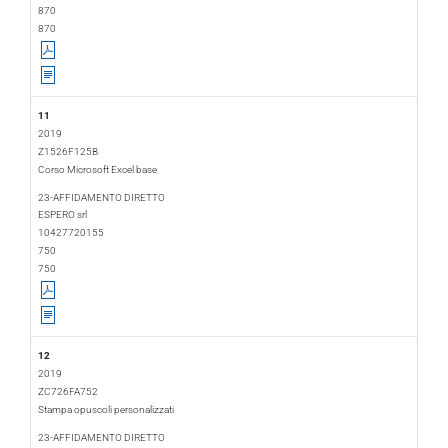
870
870
11
2019
Z1526F125B
Corso Microsoft Excel base
2019-01-30
2019-02-08
23-AFFIDAMENTO DIRETTO
ESPERO srl
10427720155
750
750
12
2019
ZC726FA752
Stampa opuscoli personalizzati
2019-02-01
2019-02-06
23-AFFIDAMENTO DIRETTO