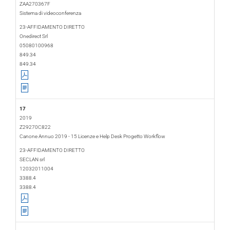
ZAA270367F
Sistema di videoconferenza
2019-02-05
2019-02-12
23-AFFIDAMENTO DIRETTO
Onedirect Srl
05080100968
849.34
849.34
17
2019
Z29270C822
Canone Annuo 2019 - 15 Licenze e Help Desk Progetto Workflow
2019-02-06
2019-01-31
23-AFFIDAMENTO DIRETTO
SECLAN srl
12032011004
3388.4
3388.4