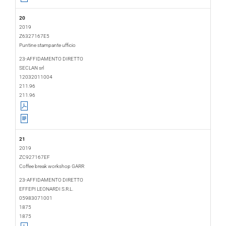
20
2019
Z6327167E5
Puntine stampante ufficio
2019-02-08
2019-02-21
23-AFFIDAMENTO DIRETTO
SECLAN srl
12032011004
211.96
211.96
21
2019
ZC927167EF
Coffee break workshop GARR
2019-02-08
2019-02-08
23-AFFIDAMENTO DIRETTO
EFFEPI LEONARDI S.R.L.
05983071001
1875
1875