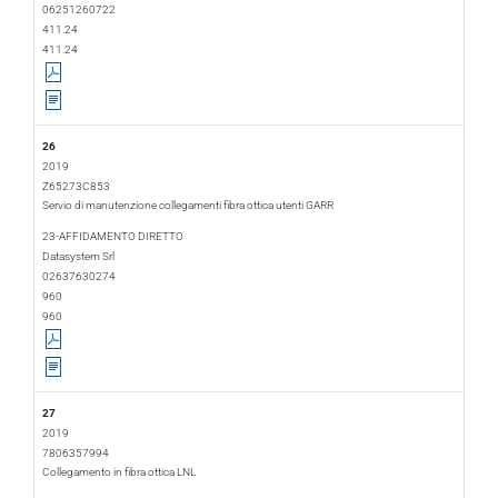
06251260722
411.24
411.24
26
2019
Z65273C853
Servio di manutenzione collegamenti fibra ottica utenti GARR
2019-02-19
2020-01-17
23-AFFIDAMENTO DIRETTO
Datasystem Srl
02637630274
960
960
27
2019
7806357994
Collegamento in fibra ottica LNL
2019-02-20
2021-02-28