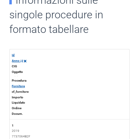
Informazioni sulle
singole procedure in
formato tabellare
Id
Anno
CIG
Oggetto
Inizio
Fine
Procedura
Fornitore
cf_fornitore
Importo
Liquidato
Ordine
Docum.
1
2019
7737064B2F