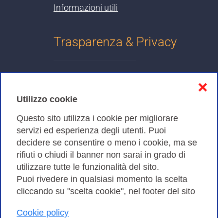
Informazioni utili
Trasparenza & Privacy
Informativa sulla privacy
❌
Cookies Policy
Utilizzo cookie
Amministrazione trasparente
Questo sito utilizza i cookie per migliorare
servizi ed esperienza degli utenti. Puoi
Bandi di Gara
decidere se consentire o meno i cookie, ma se
rifiuti o chiudi il banner non sarai in grado di
utilizzare tutte le funzionalità del sito.
Puoi rivedere in qualsiasi momento la scelta
Consortium GARR - Via dei Tizii, 6 - 00185 Roma | Tel.
cliccando su "scelta cookie", nel footer del sito
0649622000 - Fax 0649622044
| CF 97284570583 – PI 07577141000 | Codice
Cookie policy