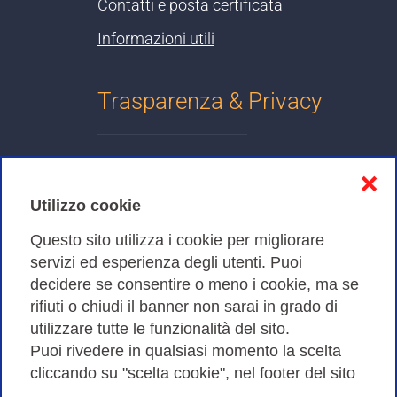
Contatti e posta certificata
Informazioni utili
Trasparenza & Privacy
Informativa sulla privacy
❌
Cookies Policy
Utilizzo cookie
Amministrazione trasparente
Questo sito utilizza i cookie per migliorare
servizi ed esperienza degli utenti. Puoi
Bandi di Gara
decidere se consentire o meno i cookie, ma se
rifiuti o chiudi il banner non sarai in grado di
utilizzare tutte le funzionalità del sito.
Puoi rivedere in qualsiasi momento la scelta
Consortium GARR - Via dei Tizii, 6 - 00185 Roma | Tel.
cliccando su "scelta cookie", nel footer del sito
0649622000 - Fax 0649622044