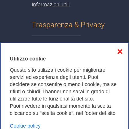
Informazioni utili
Trasparenza & Privacy
Informativa sulla privacy
❌
Cookies Policy
Utilizzo cookie
Amministrazione trasparente
Questo sito utilizza i cookie per migliorare
servizi ed esperienza degli utenti. Puoi
Bandi di Gara
decidere se consentire o meno i cookie, ma se
rifiuti o chiudi il banner non sarai in grado di
utilizzare tutte le funzionalità del sito.
Puoi rivedere in qualsiasi momento la scelta
Consortium GARR - Via dei Tizii, 6 - 00185 Roma | Tel.
cliccando su "scelta cookie", nel footer del sito
0649622000 - Fax 0649622044
| CF 97284570583 – PI 07577141000 | Codice
Cookie policy