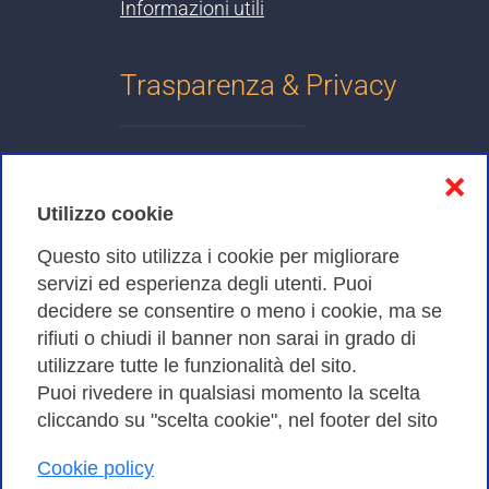
Informazioni utili
Trasparenza & Privacy
Informativa sulla privacy
❌
Cookies Policy
Utilizzo cookie
Amministrazione trasparente
Questo sito utilizza i cookie per migliorare
servizi ed esperienza degli utenti. Puoi
Bandi di Gara
decidere se consentire o meno i cookie, ma se
rifiuti o chiudi il banner non sarai in grado di
utilizzare tutte le funzionalità del sito.
Puoi rivedere in qualsiasi momento la scelta
Consortium GARR - Via dei Tizii, 6 - 00185 Roma | Tel.
cliccando su "scelta cookie", nel footer del sito
0649622000 - Fax 0649622044
| CF 97284570583 – PI 07577141000 | Codice
Cookie policy