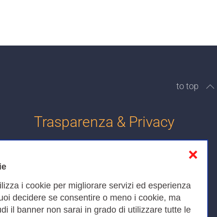
to top
Trasparenza & Privacy
❌
Informativa sulla privacy
ie
Cookies Policy
ilizza i cookie per migliorare servizi ed esperienza
Amministrazione trasparente
Puoi decidere se consentire o meno i cookie, ma
iudi il banner non sarai in grado di utilizzare tutte le
Bandi di Gara