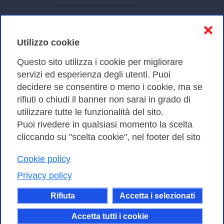
Informativa sulla privacy
❌
Cookies Policy
Utilizzo cookie
Amministrazione trasparente
Questo sito utilizza i cookie per migliorare
servizi ed esperienza degli utenti. Puoi
Bandi di Gara
decidere se consentire o meno i cookie, ma se
rifiuti o chiudi il banner non sarai in grado di
utilizzare tutte le funzionalità del sito.
Puoi rivedere in qualsiasi momento la scelta
Consortium GARR - Via dei Tizii, 6 - 00185 Roma | Tel.
cliccando su "scelta cookie", nel footer del sito
0649622000 - Fax 0649622044
| CF 97284570583 – PI 07577141000 | Codice
Cookie policy
Destinatario 7EU9KEU |
Privacy policy
Il contenuto di questo sito e' rilasciato, tranne dove
Rifiuta
Accetta i selezionati
altrimenti indicato, secondo i termini della licenza
Creative Commons
Accetta tutti i cookie