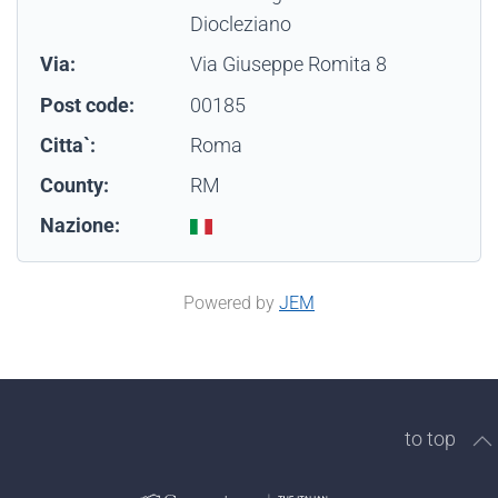
Diocleziano
Via:
Via Giuseppe Romita 8
Post code:
00185
Citta`:
Roma
County:
RM
Nazione:
Powered by
JEM
to top