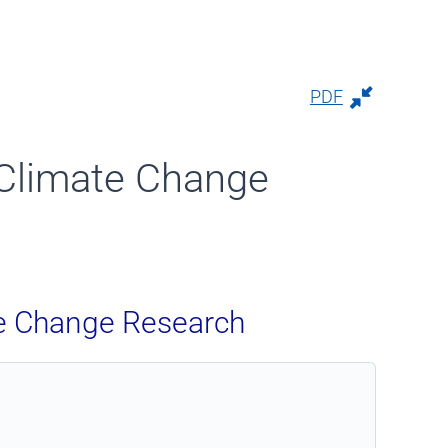
PDF
n Climate Change
ate Change Research