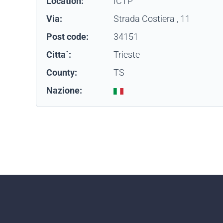
Location:
ICTP
Via:
Strada Costiera , 11
Post code:
34151
Citta`:
Trieste
County:
TS
Nazione: