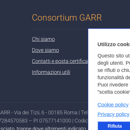
Consortium GARR
Chi siamo
Utilizzo cook
Dove siamo
Questo sito ut
Contatti e posta certificata
degli utenti. 
se rifiuti o ch
Informazioni utili
funzionalità de
Puoi rivedere
"scelta cookie"
Cookie policy
RR - Via dei Tizii, 6 - 00185 Roma | Tel. 0649622000 - 
Privacy policy
97284570583 – PI 07577141000 | Codice Destinatario 7EU
Rifiuta
ilasciato, tranne dove altrimenti indicato, secondo i termi