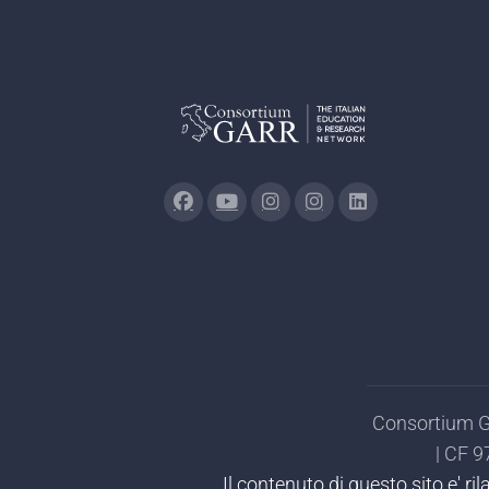
Consortium GA
| CF 
Il contenuto di questo sito e' r