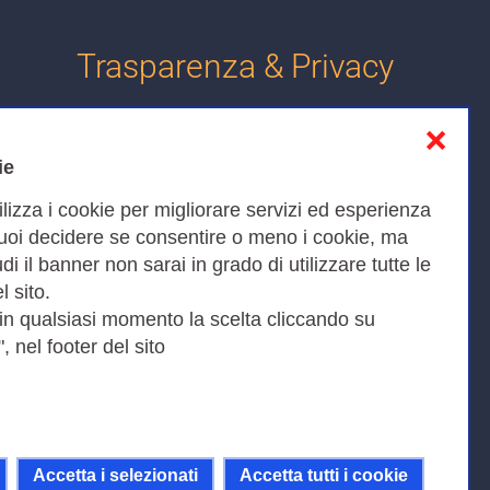
Trasparenza & Privacy
❌
Informativa sulla privacy
ie
Cookies Policy
ilizza i cookie per migliorare servizi ed esperienza
Amministrazione trasparente
Puoi decidere se consentire o meno i cookie, ma
iudi il banner non sarai in grado di utilizzare tutte le
Bandi di Gara
l sito.
 in qualsiasi momento la scelta cliccando su
, nel footer del sito
Fax 0649622044
9KEU |
Accetta i selezionati
Accetta tutti i cookie
ni della licenza Creative Commons