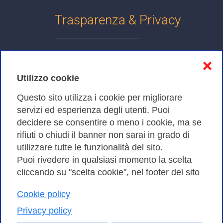
Trasparenza & Privacy
Informativa sulla privacy
❌
Cookies Policy
Utilizzo cookie
Amministrazione trasparente
Questo sito utilizza i cookie per migliorare
servizi ed esperienza degli utenti. Puoi
Bandi di Gara
decidere se consentire o meno i cookie, ma se
rifiuti o chiudi il banner non sarai in grado di
utilizzare tutte le funzionalità del sito.
Puoi rivedere in qualsiasi momento la scelta
Consortium GARR - Via dei Tizii, 6 - 00185 Roma | Tel.
cliccando su "scelta cookie", nel footer del sito
0649622000 - Fax 0649622044
Cookie policy
| CF 97284570583 – PI 07577141000 | Codice
Destinatario 7EU9KEU |
Privacy policy
Il contenuto di questo sito e' rilasciato, tranne dove