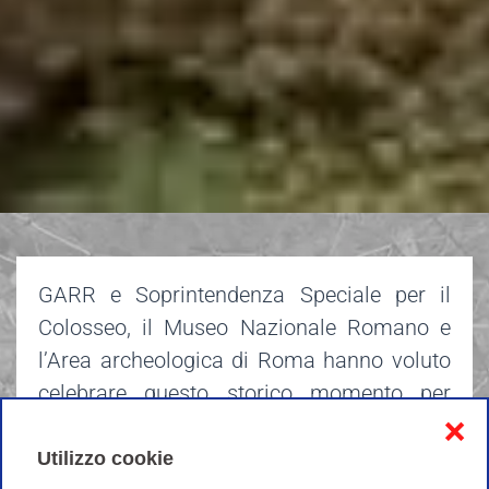
GARR e Soprintendenza Speciale per il
Colosseo, il Museo Nazionale Romano e
l’Area archeologica di Roma hanno voluto
celebrare questo storico momento per
mettere in luce lo straordinario patrimonio
❌
culturale nazionale e, allo stesso tempo, il
Utilizzo cookie