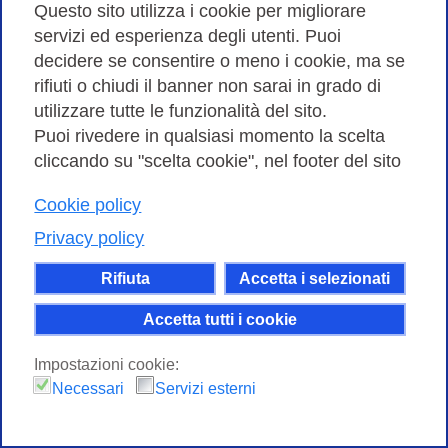
potenziale di innovazione del nostro Paese
Questo sito utilizza i cookie per migliorare
in questo settore a beneficio non solo degli
servizi ed esperienza degli utenti. Puoi
addetti ai lavori ma anche di tutti i cittadini.
decidere se consentire o meno i cookie, ma se
rifiuti o chiudi il banner non sarai in grado di
utilizzare tutte le funzionalità del sito.
Puoi rivedere in qualsiasi momento la scelta
cliccando su "scelta cookie", nel footer del sito
Nel corso della serata, è stata messa in
Cookie policy
scena una performance dal vivo, ideata e
Privacy policy
realizzata appositamente per l’evento dal
Rifiuta
Accetta i selezionati
regista di fama internazionale Giorgio
Barberio Corsetti, che ha sfruttato la rete
Accetta tutti i cookie
per far interagire in tempo reale e ad
Impostazioni cookie:
altissima definizione interpreti, che seppur
Necessari
Servizi esterni
dislocati in luoghi geograficamente lontani,
sono tutti interconnessi attraverso la rete