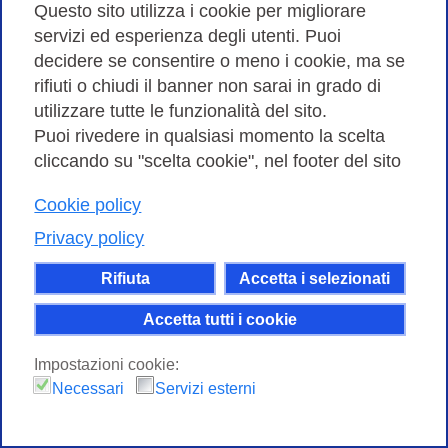
su…
Questo sito utilizza i cookie per migliorare
servizi ed esperienza degli utenti. Puoi
Vai alla scheda
decidere se consentire o meno i cookie, ma se
rifiuti o chiudi il banner non sarai in grado di
utilizzare tutte le funzionalità del sito.
Puoi rivedere in qualsiasi momento la scelta
cliccando su "scelta cookie", nel footer del sito
Cookie policy
Privacy policy
Rifiuta
Accetta i selezionati
Accetta tutti i cookie
Workshop GARR 2022
Impostazioni cookie:
Necessari
Servizi esterni
Il workshop tecnico è un importante
appuntamento per gli esperti di networking del