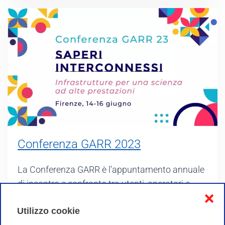
Conferenza GARR 2023
La Conferenza GARR è l’appuntamento annuale
di incontro e confronto tra utenti, operatori e
❌
gestori della rete nazionale dell’istruzione e della
Utilizzo cookie
ricerca, per condividere esperienze e riflessioni