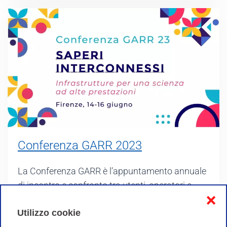
Conferenza GARR 2023
La Conferenza GARR è l’appuntamento annuale
di incontro e confronto tra utenti, operatori e
❌
gestori della rete nazionale dell’istruzione e della
Utilizzo cookie
ricerca, per condividere esperienze e riflessioni