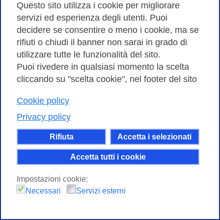
su…
Questo sito utilizza i cookie per migliorare
servizi ed esperienza degli utenti. Puoi
Vai alla scheda
decidere se consentire o meno i cookie, ma se
rifiuti o chiudi il banner non sarai in grado di
utilizzare tutte le funzionalità del sito.
Puoi rivedere in qualsiasi momento la scelta
cliccando su "scelta cookie", nel footer del sito
Cookie policy
Privacy policy
Rifiuta
Accetta i selezionati
Accetta tutti i cookie
Workshop GARR 2022
Impostazioni cookie:
Necessari
Servizi esterni
Il workshop tecnico è un importante
appuntamento per gli esperti di networking del