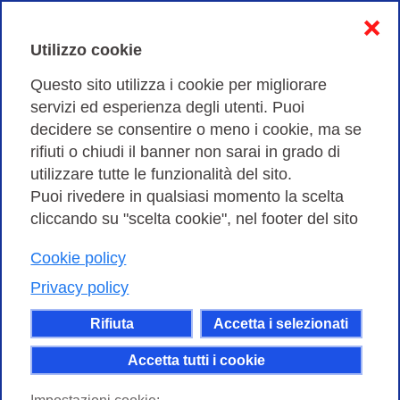
Informativa sulla privacy
❌
Cookies Policy
Utilizzo cookie
Amministrazione trasparente
Questo sito utilizza i cookie per migliorare
servizi ed esperienza degli utenti. Puoi
Bandi di Gara
decidere se consentire o meno i cookie, ma se
rifiuti o chiudi il banner non sarai in grado di
utilizzare tutte le funzionalità del sito.
Puoi rivedere in qualsiasi momento la scelta
Consortium GARR - Via dei Tizii, 6 - 00185 Roma | Tel.
cliccando su "scelta cookie", nel footer del sito
0649622000 - Fax 0649622044
Cookie policy
| CF 97284570583 – PI 07577141000 | Codice
Destinatario 7EU9KEU |
Privacy policy
Il contenuto di questo sito e' rilasciato, tranne dove
Rifiuta
Accetta i selezionati
altrimenti indicato, secondo i termini della licenza
Creative Commons
Accetta tutti i cookie
attribuzione - Non commerciale Condividi allo