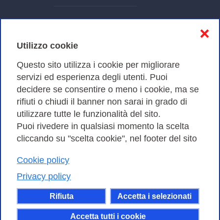
Informativa sulla privacy
❌
Cookies Policy
Utilizzo cookie
Amministrazione trasparente
Questo sito utilizza i cookie per migliorare
servizi ed esperienza degli utenti. Puoi
Bandi di Gara
decidere se consentire o meno i cookie, ma se
rifiuti o chiudi il banner non sarai in grado di
utilizzare tutte le funzionalità del sito.
Puoi rivedere in qualsiasi momento la scelta
Consortium GARR - Via dei Tizii, 6 - 00185 Roma | Tel.
cliccando su "scelta cookie", nel footer del sito
0649622000 - Fax 0649622044
| CF 97284570583 – PI 07577141000 | Codice
Cookie policy
Destinatario 7EU9KEU |
Privacy policy
Il contenuto di questo sito e' rilasciato, tranne dove
Rifiuta
Accetta i selezionati
altrimenti indicato, secondo i termini della licenza
Creative Commons
Accetta tutti i cookie