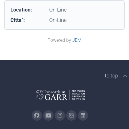
Location:
On-Line
Citta`:
On-Line
Powered by
JEM
to top