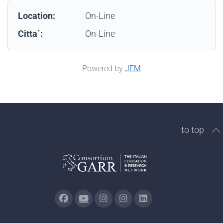
Location:
On-Line
Citta`:
On-Line
Powered by
JEM
to top