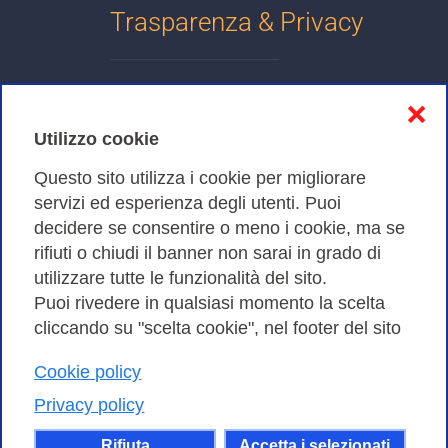
Trasparenza & Privacy
Informativa sulla privacy
❌
Cookies Policy
Utilizzo cookie
Amministrazione trasparente
Questo sito utilizza i cookie per migliorare
servizi ed esperienza degli utenti. Puoi
Bandi di Gara
decidere se consentire o meno i cookie, ma se
rifiuti o chiudi il banner non sarai in grado di
utilizzare tutte le funzionalità del sito.
Puoi rivedere in qualsiasi momento la scelta
Consortium GARR - Via dei Tizii, 6 - 00185 Roma | Tel.
cliccando su "scelta cookie", nel footer del sito
0649622000 - Fax 0649622044
Cookie policy
| CF 97284570583 – PI 07577141000 | Codice
Destinatario 7EU9KEU |
Privacy policy
Il contenuto di questo sito e' rilasciato, tranne dove
Rifiuta
Accetta i selezionati