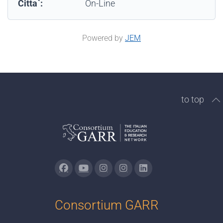
Citta`:
On-Line
Powered by
JEM
to top
Consortium GARR