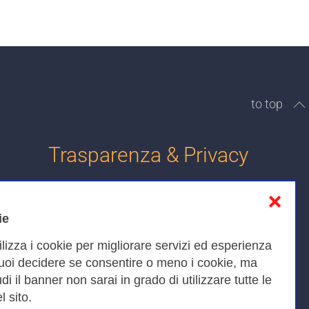
to top
Trasparenza & Privacy
❌
Informativa sulla privacy
ie
Cookies Policy
ilizza i cookie per migliorare servizi ed esperienza
Amministrazione trasparente
Puoi decidere se consentire o meno i cookie, ma
iudi il banner non sarai in grado di utilizzare tutte le
Bandi di Gara
l sito.