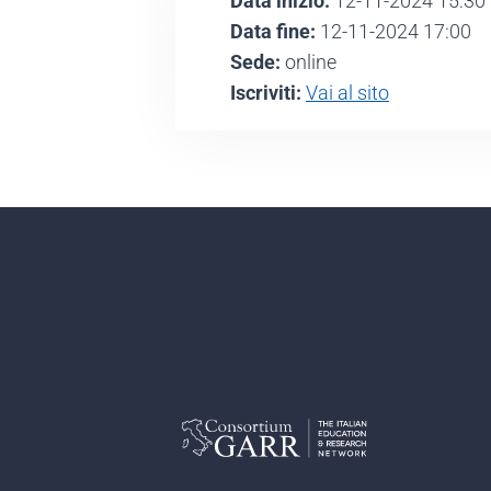
Data inizio:
12-11-2024 15:30
Data fine:
12-11-2024 17:00
Sede:
online
Iscriviti:
Vai al sito