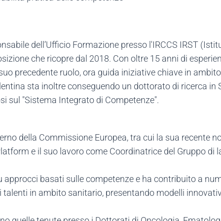
sabile dell’Ufficio Formazione presso l'IRCCS IRST (Istit
sizione che ricopre dal 2018. Con oltre 15 anni di esperien
uo precedente ruolo, ora guida iniziative chiave in ambit
alentina sta inoltre conseguendo un dottorato di ricerca i
osi sul "Sistema Integrato di Competenze".
ll'interno della Commissione Europea, tra cui la sua recent
Platform e il suo lavoro come Coordinatrice del Gruppo di 
su approcci basati sulle competenze e ha contribuito a nu
i talenti in ambito sanitario, presentando modelli innovat
itano quelle tenute presso i Dottorati di Oncologia, Ematolo