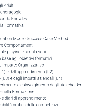
i Adulti
l'andragogia
econdo Knowles
acia Formativa
aluation Model- Success Case Method
care Comportamenti
role-playing e simulazioni
 base agli obiettivi formativi
à e Impatto Organizzativo
L1) e dell’apprendimento (L2)
(L3) e degli impatti aziendali (L4)
asferimento e coinvolgimento degli stakeholder
ne nella Formazione
p e diari di apprendimento
icabilità pratica delle competenze