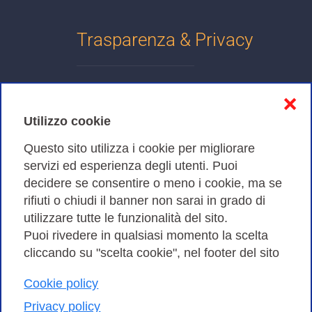
Trasparenza & Privacy
Informativa sulla privacy
❌
Cookies Policy
Utilizzo cookie
Amministrazione trasparente
Questo sito utilizza i cookie per migliorare
servizi ed esperienza degli utenti. Puoi
Bandi di Gara
decidere se consentire o meno i cookie, ma se
rifiuti o chiudi il banner non sarai in grado di
utilizzare tutte le funzionalità del sito.
Puoi rivedere in qualsiasi momento la scelta
Consortium GARR - Via dei Tizii, 6 - 00185 Roma | Tel.
cliccando su "scelta cookie", nel footer del sito
0649622000 - Fax 0649622044
Cookie policy
| CF 97284570583 – PI 07577141000 | Codice
Destinatario 7EU9KEU |
Privacy policy