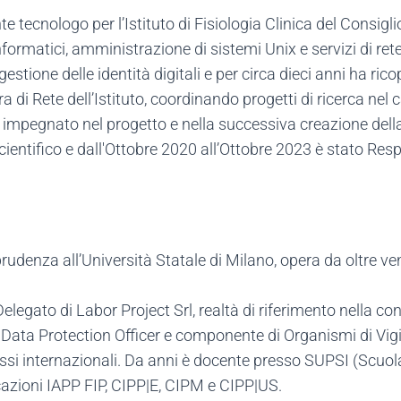
nte tecnologo per l’Istituto di Fisiologia Clinica del Consig
formatici, amministrazione di sistemi Unix e servizi di rete
gestione delle identità digitali e per circa dieci anni ha ric
ra di Rete dell’Istituto, coordinando progetti di ricerca nel
to impegnato nel progetto e nella successiva creazione d
entifico e dall'Ottobre 2020 all’Ottobre 2023 è stato Resp
rudenza all’Università Statale di Milano, opera da oltre v
.
legato di Labor Project Srl, realtà di riferimento nella c
i Data Protection Officer e componente di Organismi di Vi
essi internazionali. Da anni è docente presso SUPSI (Scuol
ficazioni IAPP FIP, CIPP|E, CIPM e CIPP|US.