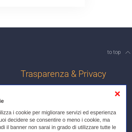
to top
Trasparenza & Privacy
❌
Informativa sulla privacy
ie
Cookies Policy
ilizza i cookie per migliorare servizi ed esperienza
Amministrazione trasparente
Puoi decidere se consentire o meno i cookie, ma
iudi il banner non sarai in grado di utilizzare tutte le
Bandi di Gara