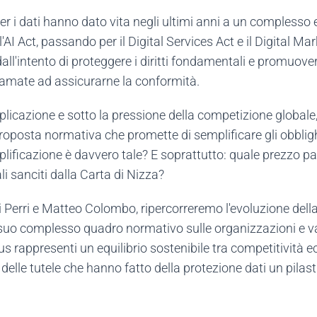
e per i dati hanno dato vita negli ultimi anni a un comples
AI Act, passando per il Digital Services Act e il Digital Mar
all'intento di proteggere i diritti fondamentali e promuove
hiamate ad assicurarne la conformità.
 applicazione e sotto la pressione della competizione global
roposta normativa che promette di semplificare gli obbligh
lificazione è davvero tale? E soprattutto: quale prezzo pa
li sanciti dalla Carta di Nizza?
i Perri e Matteo Colombo, ripercorreremo l'evoluzione della
 suo complesso quadro normativo sulle organizzazioni e v
rappresenti un equilibrio sostenibile tra competitività eco
elle tutele che hanno fatto della protezione dati un pilastr