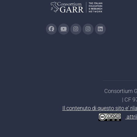
Consortium GA
| CF 
Il contenuto di questo sito e' r
attr