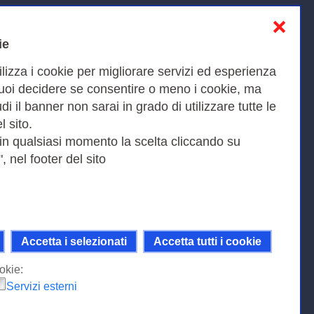
❌
Informativa sulla privacy
ie
Cookies Policy
ilizza i cookie per migliorare servizi ed esperienza
Amministrazione trasparente
Puoi decidere se consentire o meno i cookie, ma
iudi il banner non sarai in grado di utilizzare tutte le
Bandi di Gara
l sito.
 in qualsiasi momento la scelta cliccando su
, nel footer del sito
Fax 0649622044
9KEU |
Accetta i selezionati
Accetta tutti i cookie
ni della licenza Creative Commons
 Internazionale.
okie:
Servizi esterni