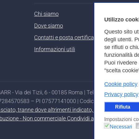
Chi siamo
Utilizzo cook
Dove siamo
Questo sito ut
Contatti e posta certificata
degli utenti. 
se rifiuti o ch
Informazioni utili
funzionalità de
Puoi rivedere
"scelta cookie"
Cookie policy
RR - Via dei Tizii, 6 - 00185 Roma | Tel. 0649622000 - 
Privacy policy
97284570583 – PI 07577141000 | Codice Destinatario 7EU
Rifiuta
ilasciato, tranne dove altrimenti indicato, secondo i termi
ibuzione - Non commerciale Condividi allo stesso modo 4.0
Impostazioni co
Necessari