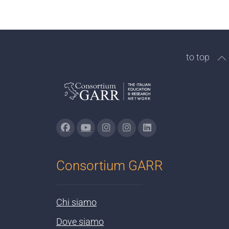
the
number
of
documents
to top
per
page
Consortium GARR
Chi siamo
Dove siamo