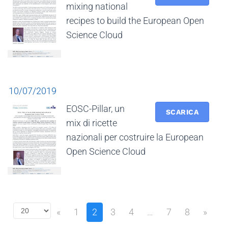
mixing national
recipes to build the European Open
Science Cloud
10/07/2019
EOSC-Pillar, un
SCARICA
mix di ricette
nazionali per costruire la European
Open Science Cloud
Select
«
1
2
3
4
…
7
8
»