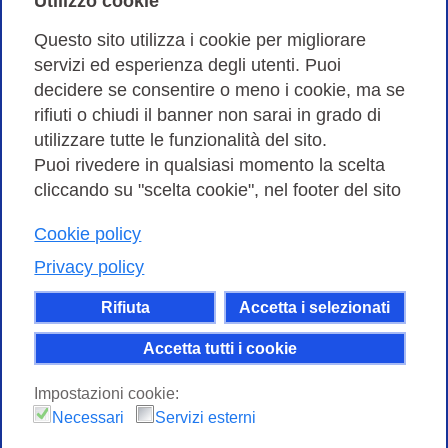
Utilizzo cookie
Amministrazione trasparente
Questo sito utilizza i cookie per migliorare
servizi ed esperienza degli utenti. Puoi
Bandi di Gara
decidere se consentire o meno i cookie, ma se
rifiuti o chiudi il banner non sarai in grado di
utilizzare tutte le funzionalità del sito.
Puoi rivedere in qualsiasi momento la scelta
Consortium GARR - Via dei Tizii, 6 - 00185 Roma | Tel.
cliccando su "scelta cookie", nel footer del sito
0649622000 - Fax 0649622044
| CF 97284570583 – PI 07577141000 | Codice
Cookie policy
Destinatario 7EU9KEU |
Privacy policy
Il contenuto di questo sito e' rilasciato, tranne dove
Rifiuta
Accetta i selezionati
altrimenti indicato, secondo i termini della licenza
Creative Commons
Accetta tutti i cookie
attribuzione - Non commerciale Condividi allo
Impostazioni cookie:
stesso modo 4.0 Internazionale.
Necessari
Servizi esterni