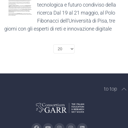
tecnologica e futuro condiviso della
ricerca Dal 19 al 21 maggio, al Polo
Fibonacci dell’Università di Pisa, tre
giorni con gli esperti di reti e innovazione digitale
Select
the
number
of
to top
documents
per
page