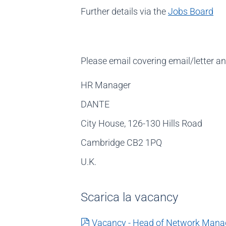
Further details via the
Jobs Board
Please email covering email/letter a
HR Manager
DANTE
City House, 126-130 Hills Road
Cambridge CB2 1PQ
U.K.
Scarica la vacancy
pdf
Vacancy - Head of Network Man