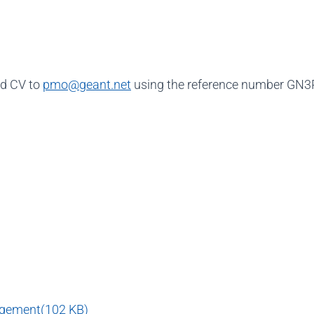
nd CV to
pmo@geant.net
using the reference number GN
agement
(
102 KB
)