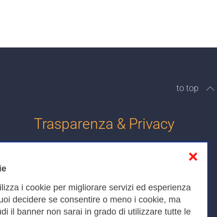
to top
Trasparenza & Privacy
❌
Informativa sulla privacy
ie
Cookies Policy
ilizza i cookie per migliorare servizi ed esperienza
Amministrazione trasparente
Puoi decidere se consentire o meno i cookie, ma
iudi il banner non sarai in grado di utilizzare tutte le
Bandi di Gara