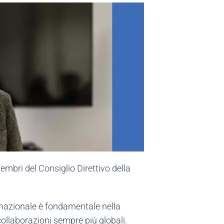
embri del Consiglio Direttivo della
nazionale è fondamentale nella
o collaborazioni sempre più globali.