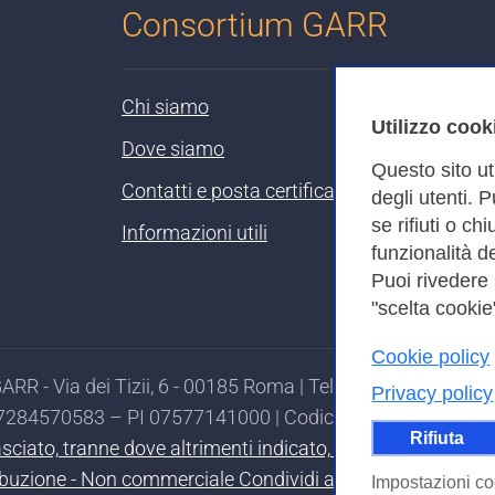
Consortium GARR
Chi siamo
Utilizzo cook
Dove siamo
Questo sito ut
Contatti e posta certificata
degli utenti. 
se rifiuti o ch
Informazioni utili
funzionalità de
Puoi rivedere
"scelta cookie"
Cookie policy
RR - Via dei Tizii, 6 - 00185 Roma | Tel. 0649622000 - 
Privacy policy
97284570583 – PI 07577141000 | Codice Destinatario 7EU
Rifiuta
ilasciato, tranne dove altrimenti indicato, secondo i termi
ibuzione - Non commerciale Condividi allo stesso modo 4.0
Impostazioni co