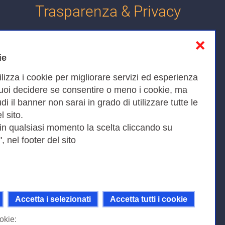
Trasparenza & Privacy
❌
Informativa sulla privacy
ie
Cookies Policy
ilizza i cookie per migliorare servizi ed esperienza
Amministrazione trasparente
Puoi decidere se consentire o meno i cookie, ma
iudi il banner non sarai in grado di utilizzare tutte le
Bandi di Gara
l sito.
 in qualsiasi momento la scelta cliccando su
, nel footer del sito
Fax 0649622044
9KEU |
Accetta i selezionati
Accetta tutti i cookie
ni della licenza Creative Commons
 Internazionale.
okie: