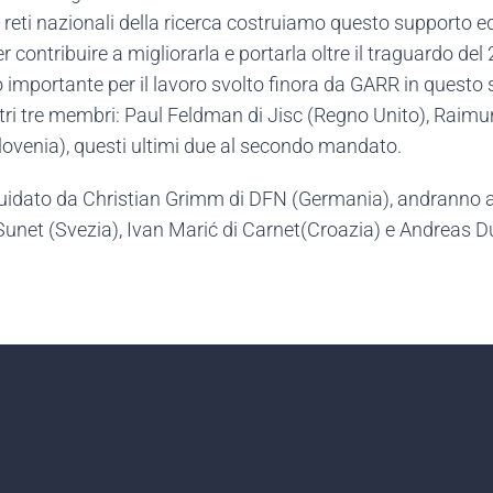
 reti nazionali della ricerca costruiamo questo supporto e
ntribuire a migliorarla e portarla oltre il traguardo del
mportante per il lavoro svolto finora da GARR in questo s
tti altri tre membri: Paul Feldman di Jisc (Regno Unito), Ra
lovenia), questi ultimi due al secondo mandato.
vo, guidato da Christian Grimm di DFN (Germania), andrann
Sunet (Svezia), Ivan​ Marić​ di Carnet(Croazia) e Andreas D