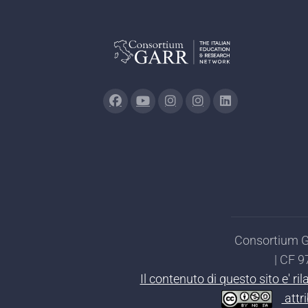
Consortium GA
| CF 
Il contenuto di questo sito e' r
attr