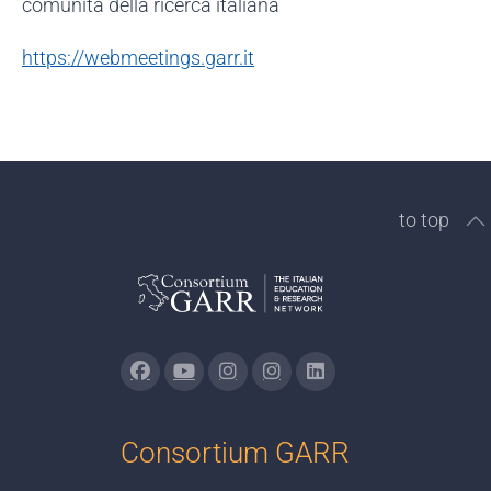
comunità della ricerca italiana
https://webmeetings.garr.it
to top
Consortium GARR