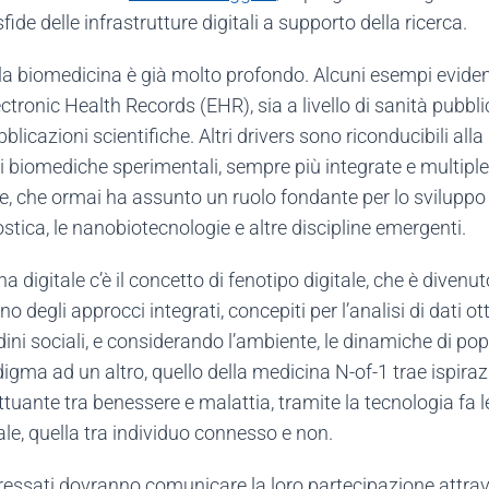
ide delle infrastrutture digitali a supporto della ricerca.
a biomedicina è già molto profondo. Alcuni esempi evidenti
ectronic Health Records (EHR), sia a livello di sanità pubbl
blicazioni scientifiche. Altri drivers sono riconducibili a
i biomediche sperimentali, sempre più integrate e multipl
ne, che ormai ha assunto un ruolo fondante per lo sviluppo 
ostica, le nanobiotecnologie e altre discipline emergenti.
 digitale c’è il concetto di fenotipo digitale, che è divenu
 degli approcci integrati, concepiti per l’analisi di dati ott
itudini sociali, e considerando l’ambiente, le dinamiche di po
gma ad un altro, quello della medicina N-of-1 trae ispiraz
uttuante tra benessere e malattia, tramite la tecnologia fa
ale, quella tra individuo connesso e non.
eressati dovranno comunicare la loro partecipazione attrav