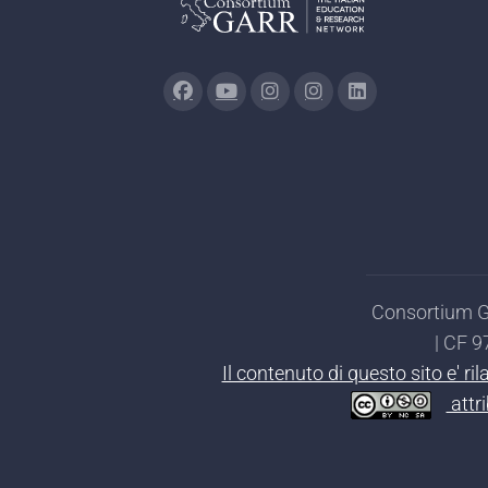
Consortium GA
| CF 
Il contenuto di questo sito e' r
attr