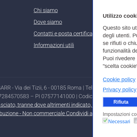
Chi siamo
Utilizzo cook
Dove siamo
Questo sito ut
Contatti e posta certificata
degli utenti. 
se rifiuti o ch
Informazioni utili
funzionalità de
Puoi rivedere
"scelta cookie"
Cookie policy
RR - Via dei Tizii, 6 - 00185 Roma | Tel. 0649622000 - 
Privacy policy
97284570583 – PI 07577141000 | Codice Destinatario 7EU
Rifiuta
ilasciato, tranne dove altrimenti indicato, secondo i termi
ibuzione - Non commerciale Condividi allo stesso modo 4.0
Impostazioni co
Necessari