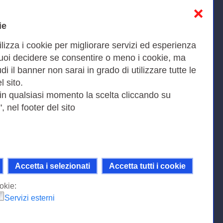
❌
Informativa sulla privacy
ie
Cookies Policy
ilizza i cookie per migliorare servizi ed esperienza
Amministrazione trasparente
Puoi decidere se consentire o meno i cookie, ma
iudi il banner non sarai in grado di utilizzare tutte le
Bandi di Gara
l sito.
 in qualsiasi momento la scelta cliccando su
, nel footer del sito
Fax 0649622044
9KEU |
Accetta i selezionati
Accetta tutti i cookie
ni della licenza Creative Commons
 Internazionale.
okie:
Servizi esterni