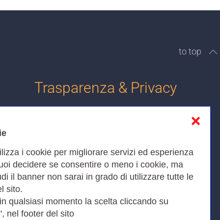
to top
Trasparenza & Privacy
❌
Informativa sulla privacy
ie
Cookies Policy
ilizza i cookie per migliorare servizi ed esperienza
Amministrazione trasparente
Puoi decidere se consentire o meno i cookie, ma
iudi il banner non sarai in grado di utilizzare tutte le
Bandi di Gara
l sito.
 in qualsiasi momento la scelta cliccando su
, nel footer del sito