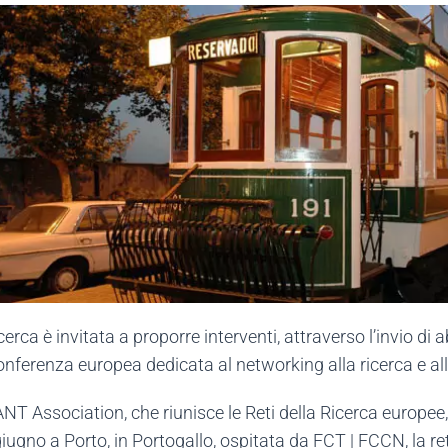
cerca è invitata a proporre interventi, attraverso l’invio d
ferenza europea dedicata al networking alla ricerca e all’
NT Association, che riunisce le Reti della Ricerca europe
iugno a Porto, in Portogallo, ospitata da FCT | FCCN, la re