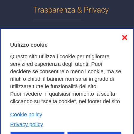
Trasparenza & Privacy
Informativa sulla privacy
❌
Cookies Policy
Utilizzo cookie
Amministrazione trasparente
Questo sito utilizza i cookie per migliorare
servizi ed esperienza degli utenti. Puoi
Bandi di Gara
decidere se consentire o meno i cookie, ma se
rifiuti o chiudi il banner non sarai in grado di
utilizzare tutte le funzionalità del sito.
Puoi rivedere in qualsiasi momento la scelta
Consortium GARR - Via dei Tizii, 6 - 00185 Roma | Tel.
cliccando su "scelta cookie", nel footer del sito
0649622000 - Fax 0649622044
Cookie policy
| CF 97284570583 – PI 07577141000 | Codice
Destinatario 7EU9KEU |
Privacy policy
Il contenuto di questo sito e' rilasciato, tranne dove