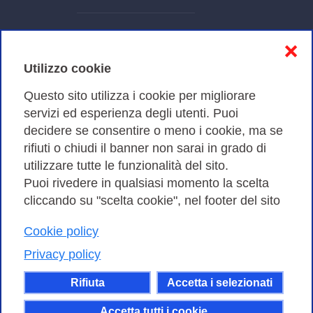
Informativa sulla privacy
❌
Cookies Policy
Utilizzo cookie
Amministrazione trasparente
Questo sito utilizza i cookie per migliorare
servizi ed esperienza degli utenti. Puoi
Bandi di Gara
decidere se consentire o meno i cookie, ma se
rifiuti o chiudi il banner non sarai in grado di
utilizzare tutte le funzionalità del sito.
Puoi rivedere in qualsiasi momento la scelta
Consortium GARR - Via dei Tizii, 6 - 00185 Roma | Tel.
cliccando su "scelta cookie", nel footer del sito
0649622000 - Fax 0649622044
Cookie policy
| CF 97284570583 – PI 07577141000 | Codice
Destinatario 7EU9KEU |
Privacy policy
Il contenuto di questo sito e' rilasciato, tranne dove
Rifiuta
Accetta i selezionati
altrimenti indicato, secondo i termini della licenza
Creative Commons
Accetta tutti i cookie