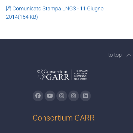
pdf
Comunicato Stampa LNGS - 11 Giugno
2014
(
154 KB
)
to top
Consortium GARR