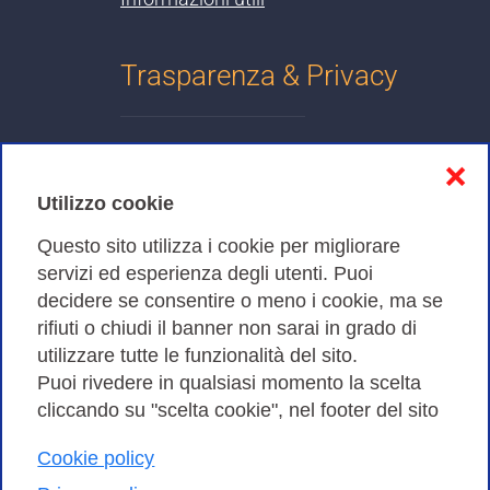
Trasparenza & Privacy
Informativa sulla privacy
❌
Cookies Policy
Utilizzo cookie
Amministrazione trasparente
Questo sito utilizza i cookie per migliorare
servizi ed esperienza degli utenti. Puoi
Bandi di Gara
decidere se consentire o meno i cookie, ma se
rifiuti o chiudi il banner non sarai in grado di
utilizzare tutte le funzionalità del sito.
Puoi rivedere in qualsiasi momento la scelta
Consortium GARR - Via dei Tizii, 6 - 00185 Roma | Tel.
cliccando su "scelta cookie", nel footer del sito
0649622000 - Fax 0649622044
Cookie policy
| CF 97284570583 – PI 07577141000 | Codice
Destinatario 7EU9KEU |